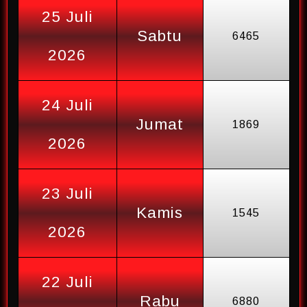
25 Juli
Sabtu
6465
2026
24 Juli
Jumat
1869
2026
23 Juli
Kamis
1545
2026
22 Juli
Rabu
6880