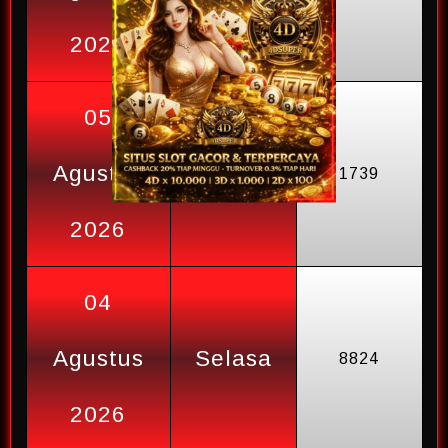
2026
05
Agustus
Rabu
1739
2026
04
Agustus
Selasa
8824
2026