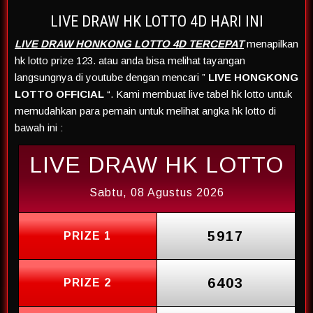
LIVE DRAW HK LOTTO 4D HARI INI
LIVE DRAW HONKONG LOTTO 4D TERCEPAT
menapilkan
hk lotto prize 123. atau anda bisa melihat tayangan
langsungnya di youtube dengan mencari ”
LIVE HONGKONG
LOTTO OFFICIAL
“. Kami membuat live tabel hk lotto untuk
memudahkan para pemain untuk melihat angka hk lotto di
bawah ini :
LIVE DRAW HK LOTTO
Sabtu, 08 Agustus 2026
5917
PRIZE 1
6403
PRIZE 2