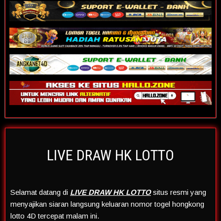
LIVE DRAW HK LOTTO
Selamat datang di
LIVE DRAW HK LOTTO
situs resmi yang
menyajikan siaran langsung keluaran nomor togel hongkong
lotto 4D tercepat malam ini.